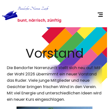
Zum
Bendorfer Narren Zunft
Inhalt
springen
bunt, närrisch, zünftig
Vorstand
Die Bendorfer Narrenzunft stellt sich neu auf: Mit
der Wahl 2026 übernimmt ein neuer Vorstand
das Ruder. Viele junge Mitglieder und neue
Gesichter bringen frischen Wind in den Verein.
Mit viel Energie und unterschiedlichen Ideen wird
ein neuer Kurs eingeschlagen.