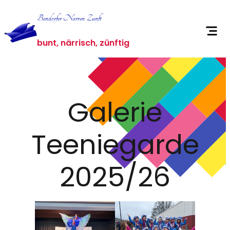
Zum
Bendorfer Narren Zunft
Inhalt
springen
bunt, närrisch, zünftig
Galerie
Teeniegarde
2025/26